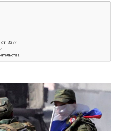
ст. 337?
?
оятельства