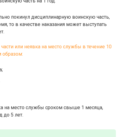
оинскую часть на 1 год.
ольно покинул дисциплинарную воинскую часть,
емя, то в качестве наказания может выступать
т.
е части или неявка на место службы в течение 10
м образом:
а;
;
явка на место службы сроком свыше 1 месяца,
 до 5 лет.