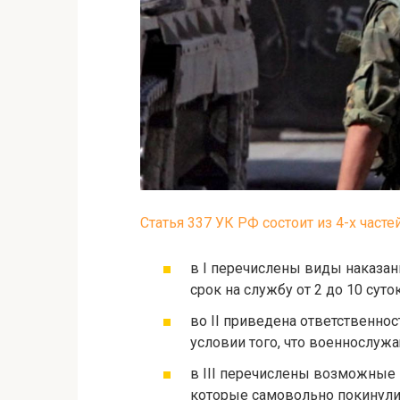
Статья 337 УК РФ состоит из 4-х часте
в I перечислены виды наказан
срок на службу от 2 до 10 суток
во II приведена ответственнос
условии того, что военнослужа
в III перечислены возможные
которые самовольно покинули 