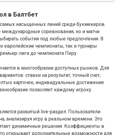
ол в Балтбет
з самых насыщенных линий среди букмекеров.
е международные соревнования, но и матчи
выбирать события под любые предпочтения. В
е европейские чемпионаты, так и турниры
Премьер-лиги до чемпионата Перу.
ючается в многообразии доступных рынков. Для
ариантов: ставки на результат, точный счет,
желтых карточек, индивидуальные достижения
разнообразие позволяет каждому игроку
ляется развитый live-раздел. Пользователи
ча, анализируя игру в реальном времени. Это
очитает динамичные решения. Коэффициенты в
 что открывает дополнительные возможности для