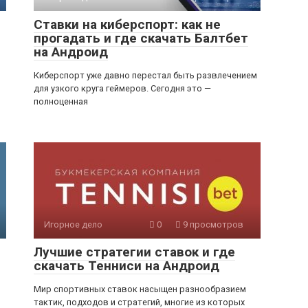
Ставки на киберспорт: как не
прогадать и где скачать Балтбет
на Андроид
Киберспорт уже давно перестал быть развлечением
м
для узкого круга геймеров. Сегодня это —
полноценная
Игорное дело
0
9 просмотров
Лучшие стратегии ставок и где
скачать Тенниси на Андроид
Мир спортивных ставок насыщен разнообразием
тактик, подходов и стратегий, многие из которых