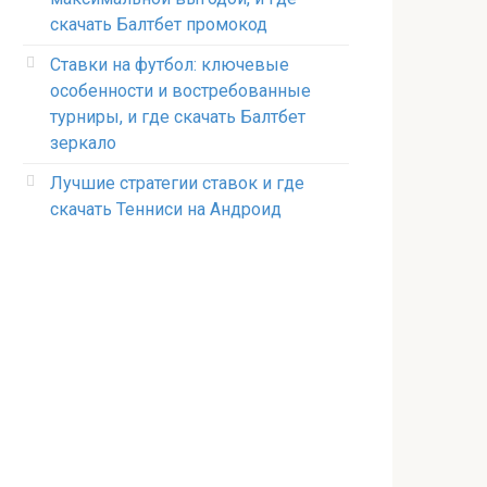
скачать Балтбет промокод
Ставки на футбол: ключевые
особенности и востребованные
турниры, и где скачать Балтбет
зеркало
Лучшие стратегии ставок и где
скачать Тенниси на Андроид