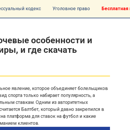
ессуальный кодекс
Уголовное право
Бесплатная 
ючевые особенности и
ры, и где скачать
бальное явление, которое объединяет болельщиков
ид спорта только набирает популярность, а
больным ставкам. Одним из авторитетных
читается Балтбет, который давно закрепился в
на платформа для ставок на футбол и какие
манием клиентов.