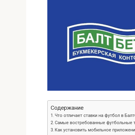
Содержание
Что отличает ставки на футбол в Балт
Самые востребованные футбольные т
Как установить мобильное приложени