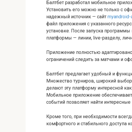
Балтбет разработал мобильное прило
Установить его можно не только с офи
надежный источник — сайт
myandroid-
файл приложения с указанного ресурс
установке. После запуска программы
платформы — линии, live-разделу, личн
Приложение полностью адаптировано 
ограничений следить за матчами и оф
Балтбет предлагает удобный и функци
Множество турниров, широкий выбор и
делают эту платформу интересной как 
Мобильное приложение обеспечивает 
событий позволяет найти интересные
Кроме того, при необходимости всегд
комфортного и стабильного доступа к