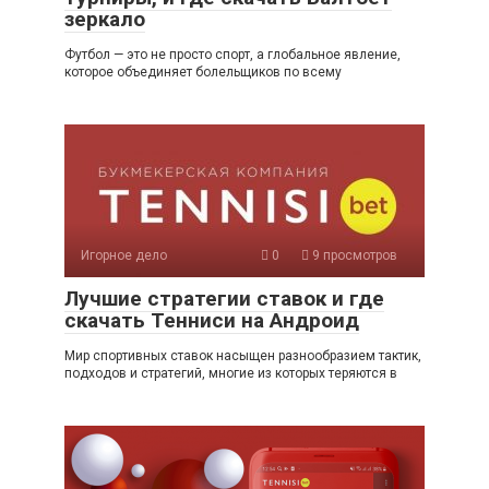
зеркало
Футбол — это не просто спорт, а глобальное явление,
которое объединяет болельщиков по всему
Игорное дело
0
9 просмотров
Лучшие стратегии ставок и где
скачать Тенниси на Андроид
Мир спортивных ставок насыщен разнообразием тактик,
подходов и стратегий, многие из которых теряются в