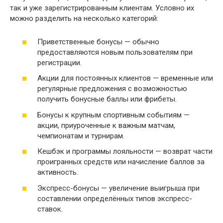
так и уже зарегистрированным клиентам. Условно их
можно разделить на несколько категорий:
Приветственные бонусы — обычно
предоставляются новым пользователям при
регистрации.
Акции для постоянных клиентов — временные или
регулярные предложения с возможностью
получить бонусные баллы или фрибеты.
Бонусы к крупным спортивным событиям —
акции, приуроченные к важным матчам,
чемпионатам и турнирам.
Кешбэк и программы лояльности — возврат части
проигранных средств или начисление баллов за
активность.
Экспресс-бонусы — увеличение выигрыша при
составлении определённых типов экспресс-
ставок.