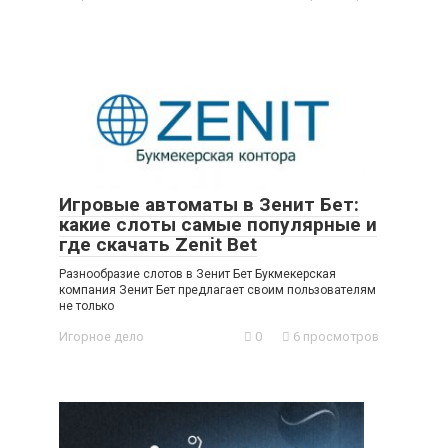
Игровые автоматы в Зенит Бет:
какие слоты самые популярные и
где скачать Zenit Bet
Разнообразие слотов в Зенит Бет Букмекерская
компания Зенит Бет предлагает своим пользователям
не только
Игорное дело
0
6 просмотров