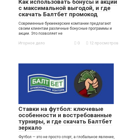
Как использовать бонусы и акции
с максимальной выгодой, и где
скачать Балтбет промокод
Современные букмекерские компании предлагают
своим клиентам различные бонусные программы и
акции. Это позволяет не
Игорное дело
0
12 просмотров
Ставки на футбол: ключевые
особенности и востребованные
турниры, и где скачать Балтбет
зеркало
Футбол — это не просто спорт, а глобальное явление,