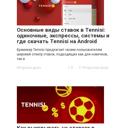
Основные виды ставок в Tennisi:
одиночные, экспрессы, системы и
где скачать Tennisi на Android
Букмекер Tennisi предлагает своим пользователям
широкий спектр ставок, подходящих как для новичков,
так и
Игорное дело
0
19 просмотров
Как выигрывать на ставках в