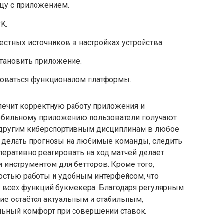
ицу с приложением.
K.
естных источников в настройках устройства.
становить приложение.
ьзоваться функционалом платформы.
спечит корректную работу приложения и
мобильному приложению пользователи получают
и другим киберспортивным дисциплинам в любое
 делать прогнозы на любимые команды, следить
еративно реагировать на ход матчей делает
инструментом для бетторов. Кроме того,
остью работы и удобным интерфейсом, что
 всех функций букмекера. Благодаря регулярным
е остаётся актуальным и стабильным,
льный комфорт при совершении ставок.