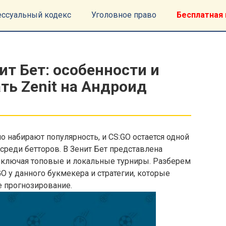
ессуальный кодекс
Уголовное право
Бесплатная 
ит Бет: особенности и
ать Zenit на Андроид
 набирают популярность, и CS:GO остается одной
реди бетторов. В Зенит Бет представлена
 включая топовые и локальные турниры. Разберем
O у данного букмекера и стратегии, которые
 прогнозирование.