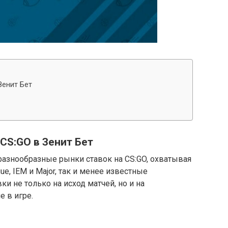
Зенит Бет
 CS:GO в Зенит Бет
разнообразные рынки ставок на CS:GO, охватывая
e, IEM и Major, так и менее известные
ки не только на исход матчей, но и на
 в игре.