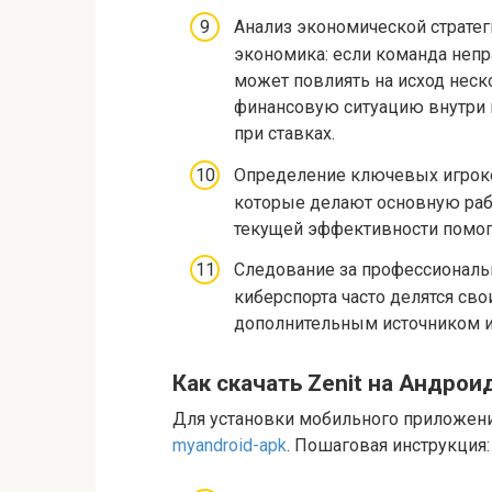
Анализ экономической стратег
экономика: если команда непр
может повлиять на исход неск
финансовую ситуацию внутри 
при ставках.
Определение ключевых игроков
которые делают основную рабо
текущей эффективности помог
Следование за профессиональ
киберспорта часто делятся св
дополнительным источником и
Как скачать Zenit на Андрои
Для установки мобильного приложени
myandroid-apk
. Пошаговая инструкция: