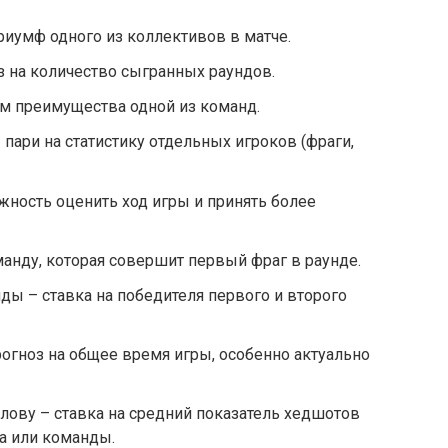
риумф одного из коллективов в матче.
з на количество сыгранных раундов.
том преимущества одной из команд.
пари на статистику отдельных игроков (фраги,
жность оценить ход игры и принять более
манду, которая совершит первый фраг в раунде.
ы – ставка на победителя первого и второго
огноз на общее время игры, особенно актуально
лову – ставка на средний показатель хедшотов
ка или команды.