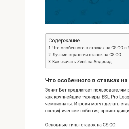
Содержание
Что особенного в ставках на CS:GO в 
Лучшие стратегии ставок на CS:GO
Как скачать Zenit на Андроид
Что особенного в ставках на
Зенит Бет предлагает пользователям 
как крупнейшие турниры ESL Pro Leagu
чемпионаты. Игроки могут делать став
специфические события, происходящие
Основные типы ставок на CS:GO: