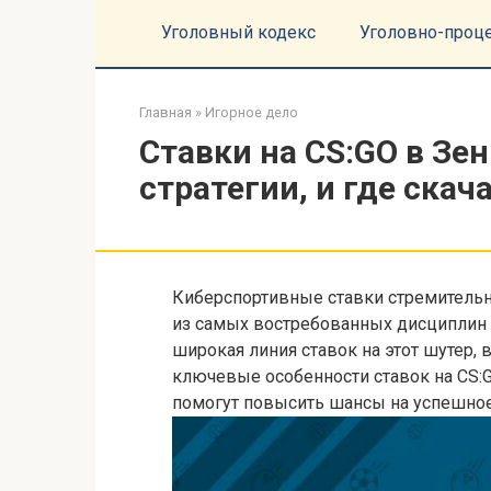
Перейти
Уголовный кодекс
Уголовно-проц
к
контенту
Главная
»
Игорное дело
Ставки на CS:GO в Зен
стратегии, и где скач
Киберспортивные ставки стремительно
из самых востребованных дисциплин с
широкая линия ставок на этот шутер,
ключевые особенности ставок на CS:G
помогут повысить шансы на успешное