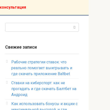
консультация
Поиск:
Свежие записи
Рабочие стратегии ставок: что
реально помогает выигрывать и
где скачать приложение Baltbet
Ставки на киберспорт: как не
прогадать и где скачать Балтбет на
Андроид
Как использовать бонусы и акции с
максимальной выгодой, и где