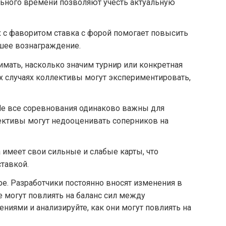
льного времени позволяют учесть актуальную
 с фаворитом ставка с форой помогает повысить
шее вознаграждение.
мать, насколько значим турнир или конкретная
х случаях коллективы могут экспериментировать,
Не все соревнования одинаково важны для
ективы могут недооценивать соперников на
 имеет свои сильные и слабые карты, что
тавкой.
е. Разработчики постоянно вносят изменения в
е могут повлиять на баланс сил между
ниями и анализируйте, как они могут повлиять на