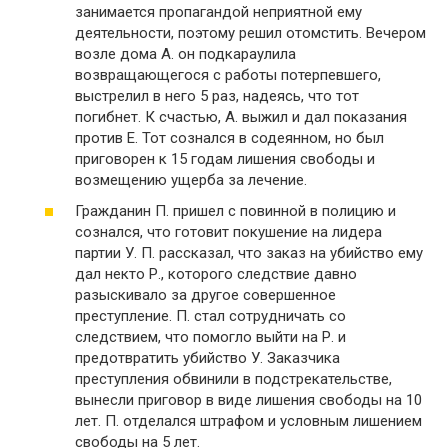
занимается пропагандой неприятной ему
деятельности, поэтому решил отомстить. Вечером
возле дома А. он подкараулила
возвращающегося с работы потерпевшего,
выстрелил в него 5 раз, надеясь, что тот
погибнет. К счастью, А. выжил и дал показания
против Е. Тот сознался в содеянном, но был
приговорен к 15 годам лишения свободы и
возмещению ущерба за лечение.
Гражданин П. пришел с повинной в полицию и
сознался, что готовит покушение на лидера
партии У. П. рассказал, что заказ на убийство ему
дал некто Р., которого следствие давно
разыскивало за другое совершенное
преступление. П. стал сотрудничать со
следствием, что помогло выйти на Р. и
предотвратить убийство У. Заказчика
преступления обвинили в подстрекательстве,
вынесли приговор в виде лишения свободы на 10
лет. П. отделался штрафом и условным лишением
свободы на 5 лет.