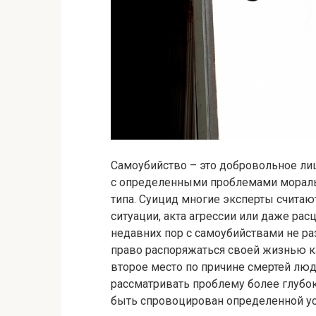
Самоубийство – это добровольное ли
с определенными проблемами моральн
типа. Суицид многие эксперты счита
ситуации, акта агрессии или даже рас
недавних пор с самоубийствами не ра
право распоряжаться своей жизнью ка
второе место по причине смертей люде
рассматривать проблему более глубок
быть спровоцирован определенной ус