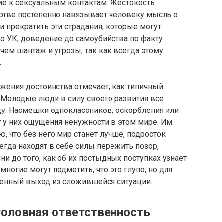
ие к сексуальным контактам. Жестокость
тве постепенно навязывает человеку мысль о
 и прекратить эти страдания, которые могут
но УК, доведение до самоубийства по факту
чем шантаж и угрозы, так как всегда этому
.
ижения достоинства отмечает, как типичный
. Молодые люди в силу своего развития все
цу. Насмешки одноклассников, оскорбления или
у них ощущения ненужности в этом мире. Им
ю, что без него мир станет лучше, подросток
егда находят в себе силы пережить позор,
ни до того, как об их постыдных поступках узнает
ногие могут подметить, что это глупо, но для
венный выход из сложившейся ситуации.
головная ответственность