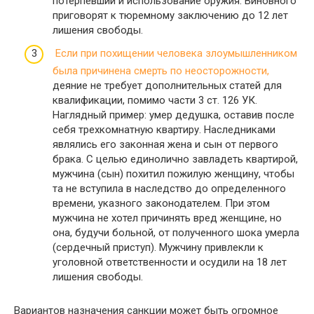
потерпевший и использование оружия. Виновного
приговорят к тюремному заключению до 12 лет
лишения свободы.
Если при похищении человека злоумышленником
была причинена смерть по неосторожности,
деяние не требует дополнительных статей для
квалификации, помимо части 3 ст. 126 УК.
Наглядный пример: умер дедушка, оставив после
себя трехкомнатную квартиру. Наследниками
являлись его законная жена и сын от первого
брака. С целью единолично завладеть квартирой,
мужчина (сын) похитил пожилую женщину, чтобы
та не вступила в наследство до определенного
времени, указного законодателем. При этом
мужчина не хотел причинять вред женщине, но
она, будучи больной, от полученного шока умерла
(сердечный приступ). Мужчину привлекли к
уголовной ответственности и осудили на 18 лет
лишения свободы.
Вариантов назначения санкции может быть огромное