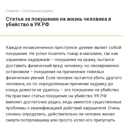
Перейти
к
Главная
»
Уголовный кодекс
контенту
Статья за покушение на жизнь человека и
убийство в УК РФ
Каждое незаконченное преступное деяние являет собой
покушение. Не успел похитить товар в магазине, так как
охранники задержали – покушение на кражу, пытался
доставить физический вред человеку, но своевременно
остановили – покушение на причинение тяжелых
физических увечий. Если человек пытается убить другого
человека, но по определенным причинам задумку до
конца довести не удалось – это покушение на убийство.
На практике статья покушение на убийство УК РФ
вменяет достаточно редко, ведь имеются существенные
проблемы с квалификацией действий нарушителя. Очень
сложно определить, действительно ли человек желал
смерти потерпевшему или просто хотел его припугнуть.