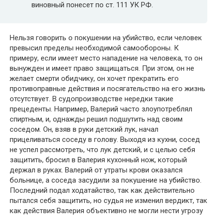
виновный понесет по ст. 111 УК РФ.
Нельзя говорить о покушении на убийство, если человек
превысил пределы необходимой самообороны. К
примеру, если имеет место нападение на человека, то он
вынужден и имеет право защищаться. При этом, он не
желает смерти обидчику, он хочет прекратить его
противоправные действия и посягательство на его жизнь
отсутствует. В судопроизводстве нередки такие
прецеденты. Например, Валерий часто злоупотреблял
спиртным, и, однажды решил подшутить над своим
соседом. Он, взяв в руки детский лук, начал
прицеливаться соседу в голову. Выходя из кухни, сосед
не успел рассмотреть, что лук детский, и с целью себя
защитить, бросил в Валерия кухонный нож, который
держал в руках. Валерий от утраты крови оказался
больнице, а соседа засудили за покушение на убийство.
Последний подал ходатайство, так как действительно
пытался себя защитить, но судья не изменил вердикт, так
как действия Валерия объективно не могли нести угрозу