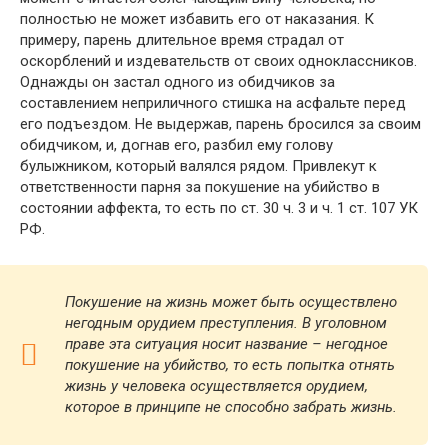
полностью не может избавить его от наказания. К
примеру, парень длительное время страдал от
оскорблений и издевательств от своих одноклассников.
Однажды он застал одного из обидчиков за
составлением неприличного стишка на асфальте перед
его подъездом. Не выдержав, парень бросился за своим
обидчиком, и, догнав его, разбил ему голову
булыжником, который валялся рядом. Привлекут к
ответственности парня за покушение на убийство в
состоянии аффекта, то есть по ст. 30 ч. 3 и ч. 1 ст. 107 УК
РФ.
Покушение
на жизнь может быть осуществлено
негодным орудием преступления. В уголовном
праве эта ситуация носит название – негодное
покушение на убийство, то есть попытка отнять
жизнь у человека осуществляется орудием,
которое в принципе не способно забрать жизнь.