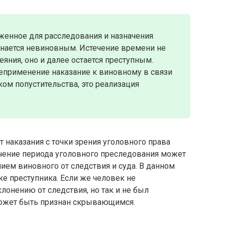
оженное для расследования и назначения
изнается невиновным. Истечение времени не
яния, оно и далее остается преступным.
неприменение наказание к виновному в связи
ком попустительства, это реализация
 наказания с точки зрения уголовного права
ечение периода уголовного преследования может
нием виновного от следствия и суда. В данном
ке преступника. Если же человек не
лонению от следствия, но так и не был
 может быть признан скрывающимся.