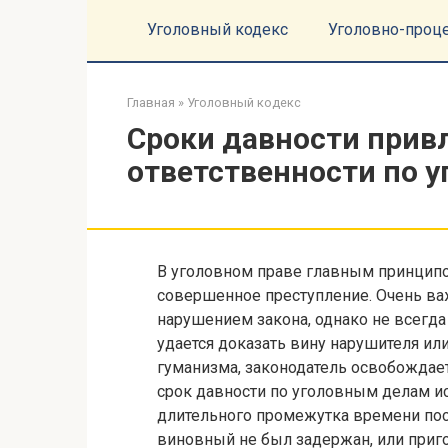
Перейти
Уголовный кодекс
Уголовно-проц
к
контенту
Главная
»
Уголовный кодекс
Сроки давности прив
ответственности по 
В уголовном праве главным принципо
совершенное преступление. Очень ва
нарушением закона, однако не всегд
удается доказать вину нарушителя ил
гуманизма, законодатель освобождает
срок давности по уголовным делам и
длительного промежутка времени пос
виновный не был задержан, или приго