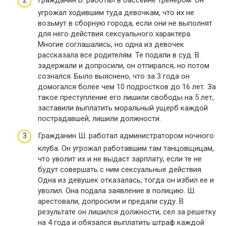
Гражданин В. работал в бассейне тренером. Он
угрожал ходившим туда девочкам, что их не
возьмут в сборную города, если они не выполнят
для него действия сексуального характера.
Многие соглашались, но одна из девочек
рассказала все родителям. Те подали в суд. В.
задержали и допросили, он отпирался, но потом
сознался. Было выяснено, что за 3 года он
домогался более чем 10 подростков до 16 лет. За
такое преступление его лишили свободы на 5 лет,
заставили выплатить моральный ущерб каждой
пострадавшей, лишили должности.
Гражданин Ш. работал администратором ночного
клуба. Он угрожал работавшим там танцовщицам,
что уволит их и не выдаст зарплату, если те не
будут совершать с ним сексуальные действия.
Одна из девушек отказалась, тогда он избил ее и
уволил. Она подала заявление в полицию. Ш.
арестовали, допросили и предали суду. В
результате он лишился должности, сел за решетку
на 4 года и обязался выплатить штраф каждой