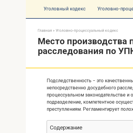
Перейти
Уголовный кодекс
Уголовно-проц
к
контенту
Главная
»
Уголовно-процессуальный кодекс
Место производства 
расследования по УПК
Подследственность − это качественны
непосредственно досудебного рассле
процессуальном законодательстве и 
подразделение, компетентное осущес
преступлениям. Регламентирует полож
Содержание