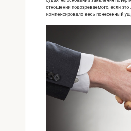
судья, на основании заявления потер
отношении подозреваемого, если это
компенсировало весь понесенный ущ