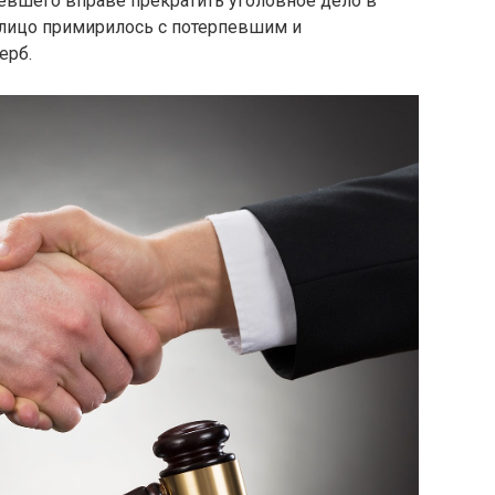
певшего вправе прекратить уголовное дело в
 лицо примирилось с потерпевшим и
ерб.